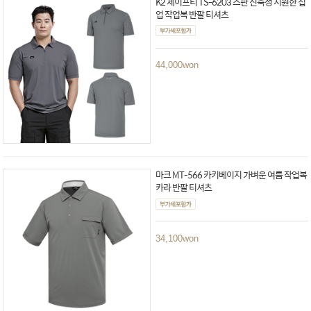
K2 세이프티 TS-6203 스판 신축성 시원한 집
업 작업복 반팔 티셔츠
44,000
won
마크 MT-566 카키베이지 가벼운 여름 작업복
카라 반팔 티셔츠
34,100
won