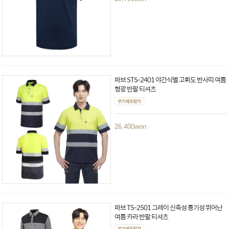
파브 STS-2401 야간식별 고휘도 반사띠 여름
형광 반팔 티셔츠
26,400
won
파브 TS-2501 그레이 신축성 통기성 뛰어난
여름 카라 반팔 티셔츠