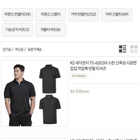
라운드 반팔티
(59)
라운드 긴팔티
카라 반팔티
(252)
카라 긴팔티
(49)
기능성 티셔츠
(1)
겨울티셔츠
(6)
/
/
인기순
최신순
낮은가격순
K2 세이프티 TS-6201M 스판 신축성 시원한
집업 작업복 반팔 티셔츠
44,000
won