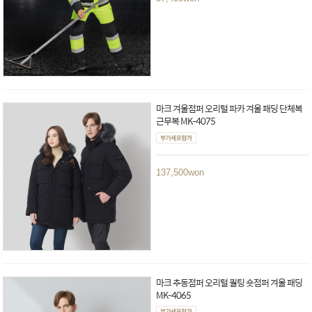
마크 겨울점퍼 오리털 파카 겨울 패딩 단체복
근무복 MK-4075
137,500
won
마크 추동점퍼 오리털 퀄팅 숏점퍼 겨울 패딩
MK-4065