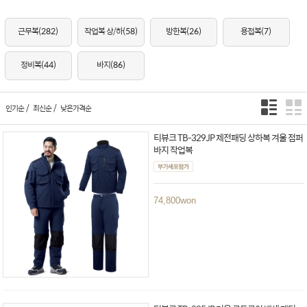
근무복
(282)
작업복 상/하
(58)
방한복
(26)
용접복
(7)
정비복
(44)
바지
(86)
/
/
인기순
최신순
낮은가격순
티뷰크 TB-329JP 제전패딩 상하복 겨울 점퍼
바지 작업복
74,800
won