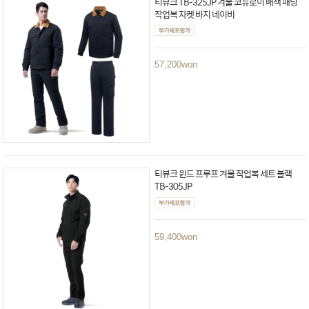
티뷰크 TB-325JP 겨울 코듀로이 배색 패딩
작업복 자켓 바지 네이비
57,200
won
티뷰크 윈드 프루프 겨울 작업복 세트 블랙
TB-305JP
59,400
won