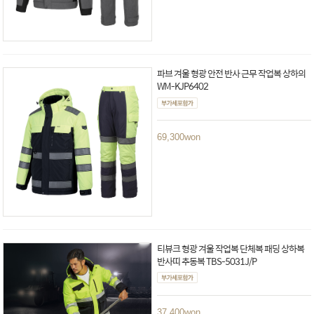
파브 겨울 형광 안전 반사 근무 작업복 상하의
WM-KJP6402
69,300
won
티뷰크 형광 겨울 작업복 단체복 패딩 상하복
반사띠 추동복 TBS-5031J/P
37,400
won