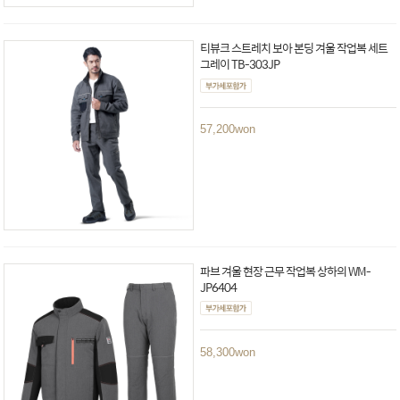
티뷰크 스트레치 보아 본딩 겨울 작업복 세트
그레이 TB-303JP
57,200
won
파브 겨울 현장 근무 작업복 상하의 WM-
JP6404
58,300
won