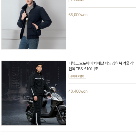
66,000
won
티뷰크 오토바이 퀵 배달 패딩 상하복 겨울 작
업복 TBS-5101J/P
48,400
won