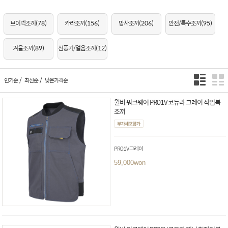
브이넥조끼
(78)
카라조끼
(156)
망사조끼
(206)
안전/특수조끼
(95)
겨울조끼
(89)
선풍기/얼음조끼
(12)
/
/
인기순
최신순
낮은가격순
윌비 워크웨어 PR01V 코듀라 그레이 작업복
조끼
PR01V 그레이
59,000
won