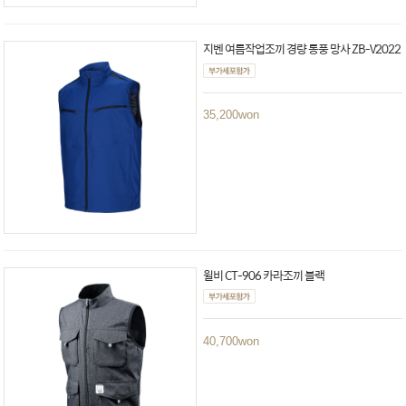
지벤 여름작업조끼 경량 통풍 망사 ZB-V2022
35,200
won
윌비 CT-906 카라조끼 블랙
40,700
won