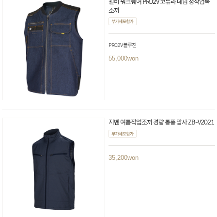
윌비 워크웨어 PR02V 코듀라 데님 청작업복
조끼
PR02V 블루진
55,000
won
지벤 여름작업조끼 경량 통풍 망사 ZB-V2021
35,200
won