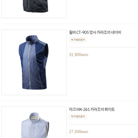
윌비 CT-905 망사 카라조끼 네이비
31,900
won
마크 MK-261 카라조끼 화이트
27,500
won