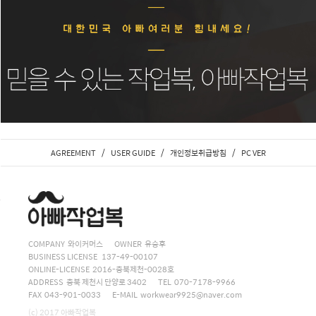
/
/
/
AGREEMENT
USER GUIDE
개인정보취급방침
PC VER
COMPANY 와이커머스
OWNER 유승후
BUSINESS LICENSE 137-49-00107
ONLINE-LICENSE 2016-충북제천-0028호
ADDRESS 충북 제천시 단양로 3402
TEL 070-7178-9966
FAX 043-901-0033
E-MAIL
workwear9925@naver.com
(c) 2017 아빠작업복