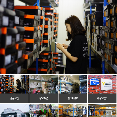
검품모습
창고벽면
창고 내부 1
매장 모습 1