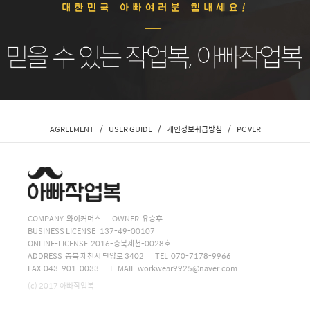
/
/
/
AGREEMENT
USER GUIDE
개인정보취급방침
PC VER
COMPANY 와이커머스
OWNER 유승후
BUSINESS LICENSE 137-49-00107
ONLINE-LICENSE 2016-충북제천-0028호
ADDRESS 충북 제천시 단양로 3402
TEL 070-7178-9966
FAX 043-901-0033
E-MAIL
workwear9925@naver.com
(c) 2017 아빠작업복