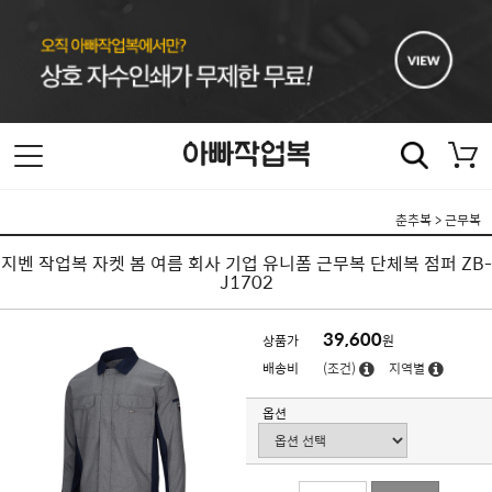
춘추복
>
근무복
지벤 작업복 자켓 봄 여름 회사 기업 유니폼 근무복 단체복 점퍼 ZB-
J1702
39,600
상품가
원
배송비
(조건)
지역별
옵션