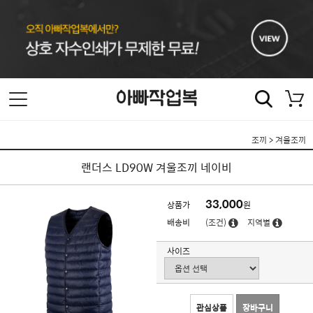
조끼
>
겨울조끼
랜더스 LD90W 겨울조끼 네이비
33,000
상품가
원
배송비
(조건)
지역별
사이즈
관심상품
장바구니