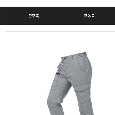
춘추복
추동복