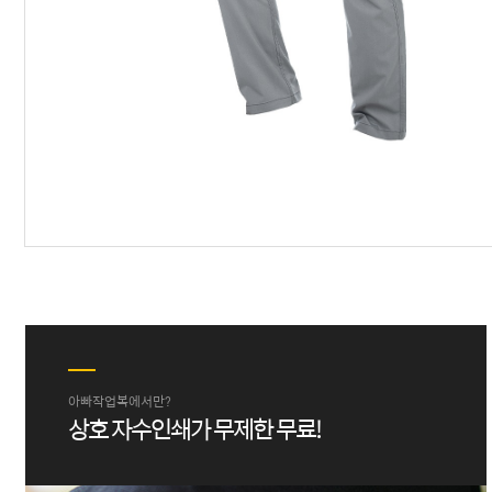
아빠작업복에서만?
상호 자수인쇄가 무제한 무료!