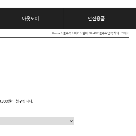
아웃도어
안전용품
Home
>
춘추복
>
바지
> 윌비 PR-407 춘추작업복 하의 L그레이
이
3,300원이 청구됩니다.