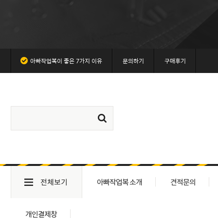
아빠작업복이 좋은 7가지 이유
문의하기
구매후기
전체보기
아빠작업복 소개
견적문의
개인결제창