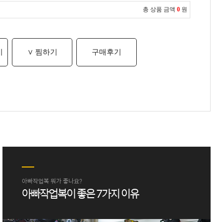
총 상품 금액
0
원
기
∨ 찜하기
구매후기
아빠작업복 뭐가 좋나요?
아빠작업복이 좋은 7가지 이유