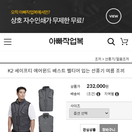
조끼
>
선풍기/얼음조끼
K2 세이프티 에어윈드 베스트 펠티어 입는 선풍기 여름 조끼
232,000
상품가
원
배송비
(조건)
지역별
사이즈
관심상품
장바구니