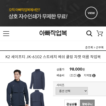
춘추복
>
근무복
K2 세이프티 JK-6102 스트레치 메쉬 쿨링 자켓 여름 작업복
98,000
상품가
원
배송비
(조건)
지역별
사이즈
관심상품
장바구니