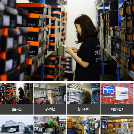
검품모습
창고벽면
창고 내부 1
매장 모습 1