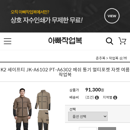
춘추복
>
작업복 상/하
K2 세이프티 JK-A6102 PT-A6302 메쉬 통기 멀티포켓 자켓 여름
작업복
91,300
상품가
원
배송비
(조건)
지역별
선택