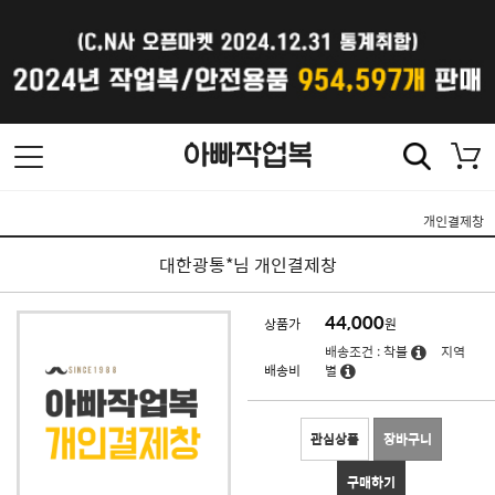
개인결제창
대한광통*님 개인결제창
44,000
상품가
원
배송조건 : 착불
지역
배송비
별
관심상품
장바구니
구매하기