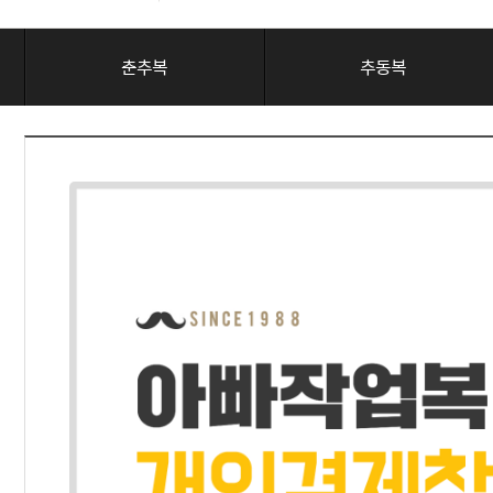
춘추복
추동복