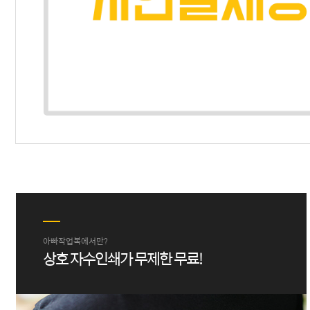
아빠작업복에서만?
상호 자수인쇄가 무제한 무료!