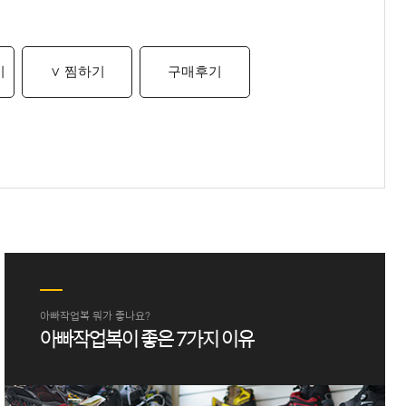
기
∨ 찜하기
구매후기
아빠작업복 뭐가 좋나요?
아빠작업복이 좋은 7가지 이유