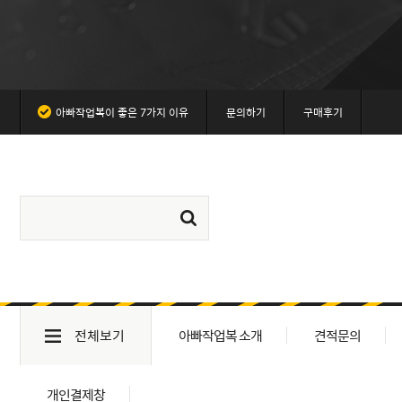
아빠작업복이 좋은 7가지 이유
문의하기
구매후기
전체보기
아빠작업복 소개
견적문의
개인결제창