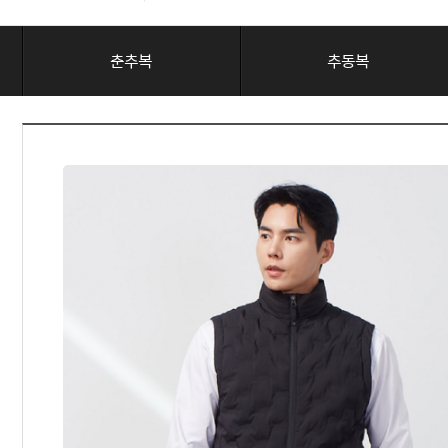
춘추복
추동복