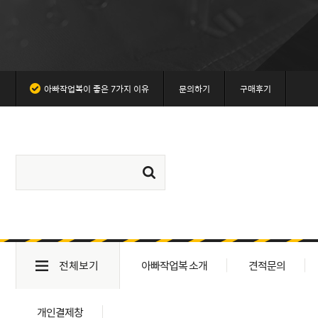
아빠작업복이 좋은 7가지 이유
문의하기
구매후기
전체보기
아빠작업복 소개
견적문의
개인결제창