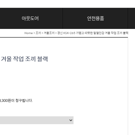
아웃도어
안전용품
Home
>
조끼
>
겨울조끼
> 경신 KSK-265 가볍고 따뜻한 발열안감 겨울 작업 조끼 블랙
 겨울 작업 조끼 블랙
3,300원이 청구됩니다.