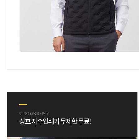
아빠작업복에서만?
상호 자수인쇄가 무제한 무료!