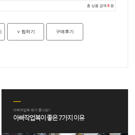
총 상품 금액
0
원
기
∨ 찜하기
구매후기
아빠작업복 뭐가 좋나요?
아빠작업복이 좋은 7가지 이유