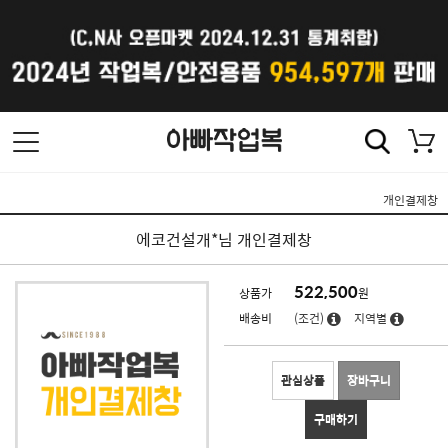
개인결제창
에코건설개*님 개인결제창
522,500
상품가
원
배송비
(조건)
지역별
관심상품
장바구니
구매하기