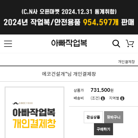
개인결제창
에코건설개*님 개인결제창
731,500
상품가
원
배송비
(조건)
지역별
관심상품
장바구니
구매하기