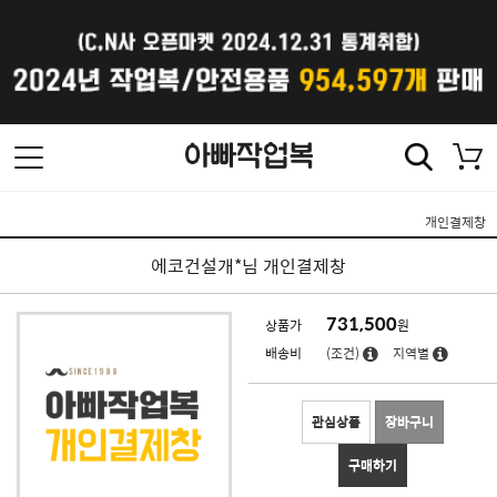
개인결제창
에코건설개*님 개인결제창
731,500
상품가
원
배송비
(조건)
지역별
관심상품
장바구니
구매하기