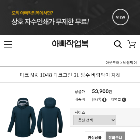
아웃도어
>
바람막이
마크 MK-1048 다크그린 3L 방수 바람막이 자켓
53,900
상품가
원
배송비
(조건)
지역별
사이즈
관심상품
장바구니