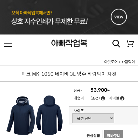
아웃도어
>
바람막이
마크 MK-1050 네이비 3L 방수 바람막이 자켓
53,900
상품가
원
배송비
(조건)
지역별
사이즈
관심상품
장바구니