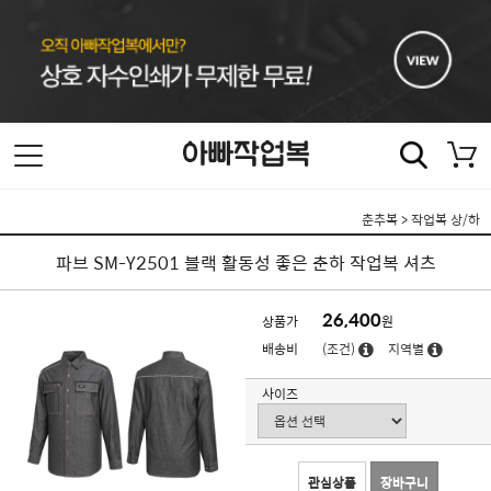
춘추복
>
작업복 상/하
파브 SM-Y2501 블랙 활동성 좋은 춘하 작업복 셔츠
26,400
상품가
원
배송비
(조건)
지역별
사이즈
관심상품
장바구니