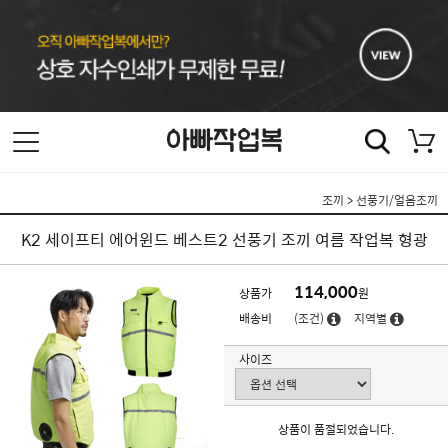
조끼
>
선풍기/얼음조끼
K2 세이프티 에어윈드 베스트2 선풍기 조끼 여름 작업복 형광
114,000
상품가
원
배송비
(조건)
지역별
사이즈
상품이 품절되었습니다.