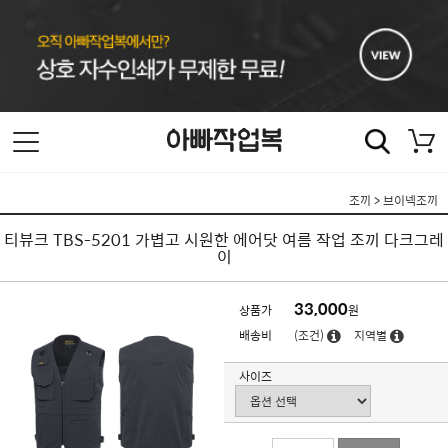
조끼
>
브이넥조끼
티뷰크 TBS-5201 가볍고 시원한 에어닷 여름 작업 조끼 다크그레
이
33,000
상품가
원
배송비
(조건)
지역별
사이즈