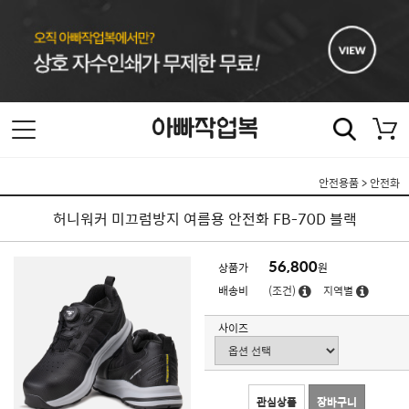
안전용품
>
안전화
허니워커 미끄럼방지 여름용 안전화 FB-70D 블랙
56,800
상품가
원
배송비
(조건)
지역별
사이즈
관심상품
장바구니