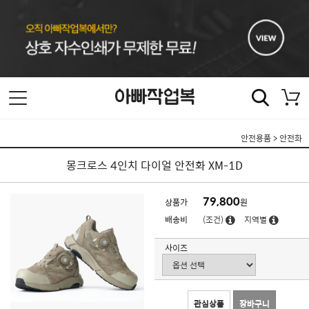
안전용품
>
안전화
몽크로스 4인치 다이얼 안전화 XM-1D
79,800
상품가
원
배송비
(조건)
지역별
사이즈
관심상품
장바구니