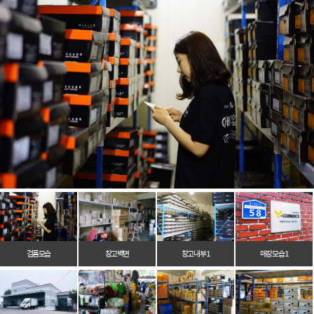
검품모습
창고벽면
창고 내부 1
매장 모습 1