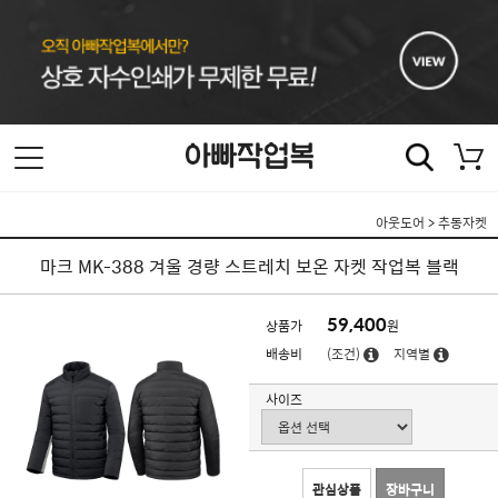
아웃도어
>
추동자켓
마크 MK-388 겨울 경량 스트레치 보온 자켓 작업복 블랙
59,400
상품가
원
배송비
(조건)
지역별
사이즈
관심상품
장바구니