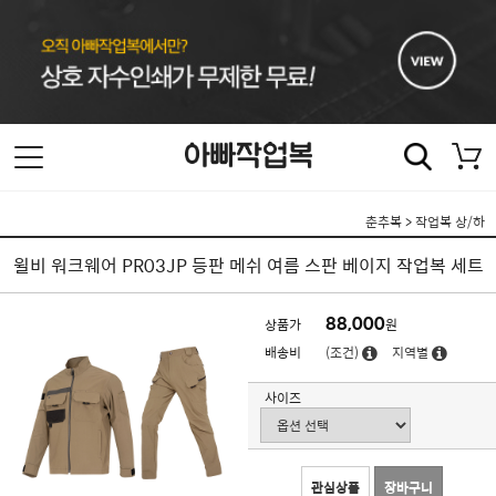
춘추복
>
작업복 상/하
윌비 워크웨어 PR03JP 등판 메쉬 여름 스판 베이지 작업복 세트
88,000
상품가
원
배송비
(조건)
지역별
사이즈
관심상품
장바구니