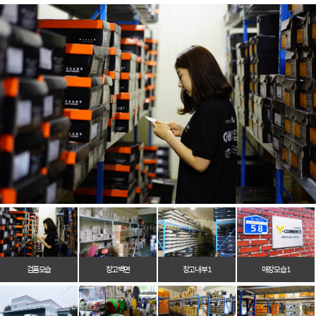
검품모습
창고벽면
창고 내부 1
매장 모습 1