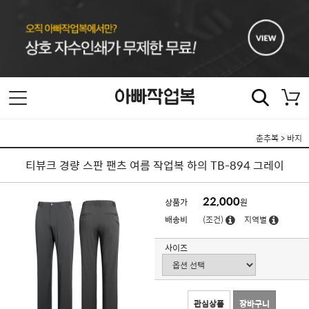
춘추복
>
바지
티뷰크 경량 스판 팬츠 여름 작업복 하의 TB-894 그레이
22,000
상품가
원
배송비
(조건)
지역별
사이즈
관심상품
장바구니