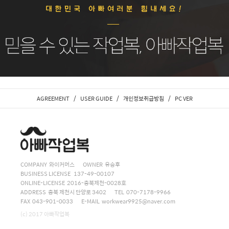
/
/
/
AGREEMENT
USER GUIDE
개인정보취급방침
PC VER
COMPANY 와이커머스
OWNER 유승후
BUSINESS LICENSE 137-49-00107
ONLINE-LICENSE 2016-충북제천-0028호
ADDRESS 충북 제천시 단양로 3402
TEL 070-7178-9966
FAX 043-901-0033
E-MAIL
workwear9925@naver.com
(c) 2017 아빠작업복