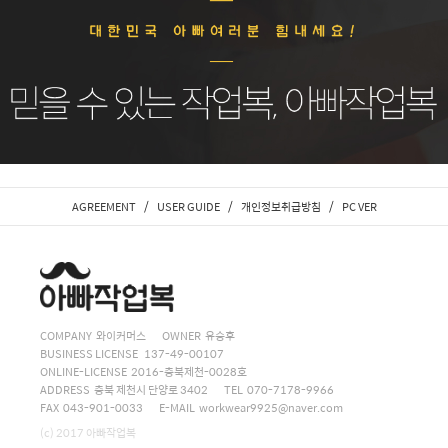
/
/
/
AGREEMENT
USER GUIDE
개인정보취급방침
PC VER
COMPANY 와이커머스
OWNER 유승후
BUSINESS LICENSE 137-49-00107
ONLINE-LICENSE 2016-충북제천-0028호
ADDRESS 충북 제천시 단양로 3402
TEL 070-7178-9966
FAX 043-901-0033
E-MAIL
workwear9925@naver.com
(c) 2017 아빠작업복