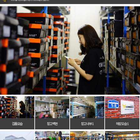
검품모습
창고벽면
창고 내부 1
매장 모습 1