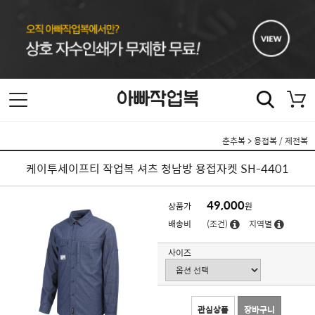
춘추복
>
용접복 / 제전복
케이투세이프티 작업복 셔츠 청남방 용접자켓 SH-4401
49,000
상품가
원
배송비
(조건)
지역별
사이즈
관심상품
장바구니