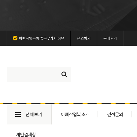
아빠작업복이 좋은 7가지 이유
문의하기
구매후기
전체보기
아빠작업복 소개
견적문의
개인결제창