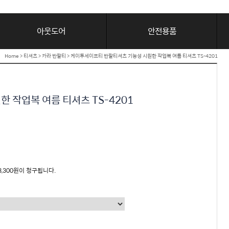
아웃도어
안전용품
Home
>
티셔츠
>
카라 반팔티
> 케이투세이프티 반팔티셔츠 기능성 시원한 작업복 여름 티셔츠 TS-4201
 작업복 여름 티셔츠 TS-4201
3,300원이 청구됩니다.