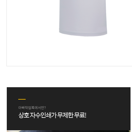
아빠작업복에서만?
상호 자수인쇄가 무제한 무료!