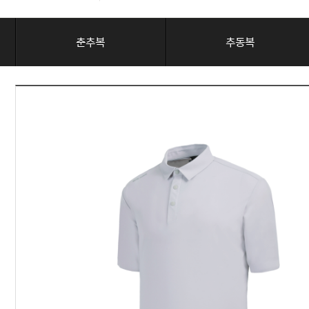
춘추복
추동복