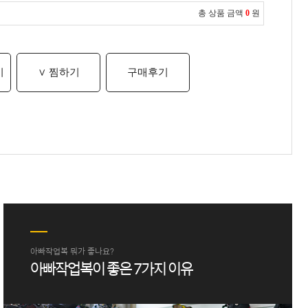
총 상품 금액
0
원
기
∨ 찜하기
구매후기
아빠작업복 뭐가 좋나요?
아빠작업복이 좋은 7가지 이유