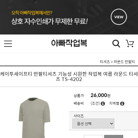
티셔츠
>
라운드 반팔티
케이투세이프티 반팔티셔츠 기능성 시원한 작업복 여름 라운드 티셔
츠 TS-4202
26,000
상품가
원
배송비
(조건)
지역별
사이즈