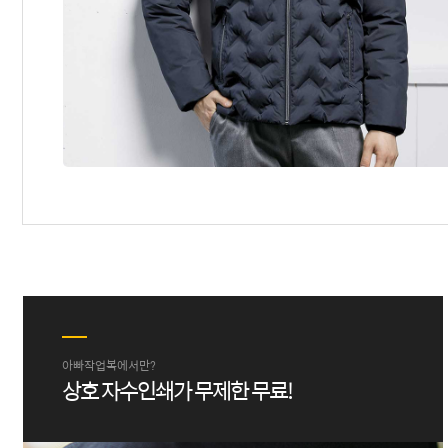
아빠작업복에서만?
상호 자수인쇄가 무제한 무료!