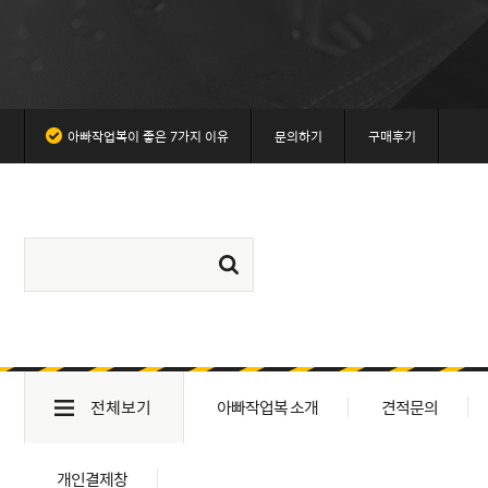
아빠작업복이 좋은 7가지 이유
문의하기
구매후기
전체보기
아빠작업복 소개
견적문의
개인결제창