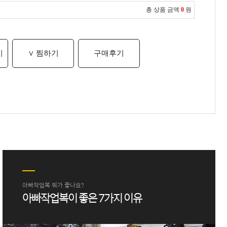
총 상품 금액
0
원
기
∨ 찜하기
구매후기
아빠작업복 뭐가 좋나요?
아빠작업복이 좋은 7가지 이유