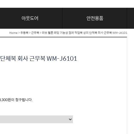
아웃도어
안전용품
Home
>
추동복
>
근무복
> 파브 웰론 패딩 기능성 점퍼 작업복 상의 단체복 회사 근무복 WM-J6101
 단체복 회사 근무복 WM-J6101
3,300원이 청구됩니다.