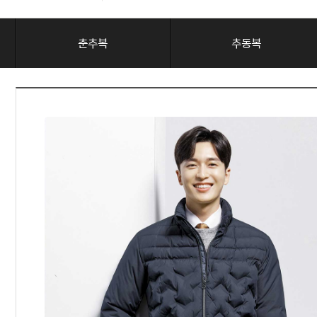
춘추복
추동복