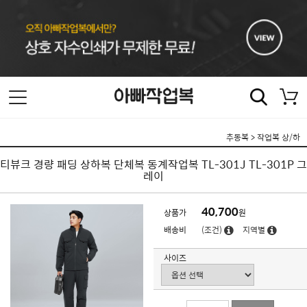
추동복
>
작업복 상/하
티뷰크 경량 패딩 상하복 단체복 동계작업복 TL-301J TL-301P 그
레이
40,700
상품가
원
배송비
(조건)
지역별
사이즈