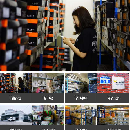
검품모습
창고벽면
창고 내부 1
매장 모습 1