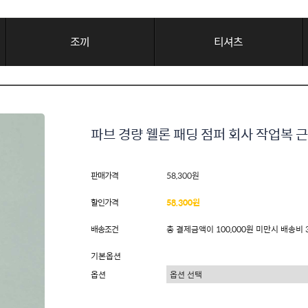
조끼
티셔츠
파브 경량 웰론 패딩 점퍼 회사 작업복 근
판매가격
58,300원
할인가격
58,300원
배송조건
총 결제금액이 100,000원 미만시 배송비 
기본옵션
옵션