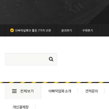
아빠작업복이 좋은 7가지 이유
문의하기
구매후기
전체보기
아빠작업복 소개
견적문의
개인결제창