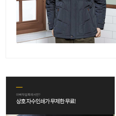
아빠작업복에서만?
상호 자수인쇄가 무제한 무료!