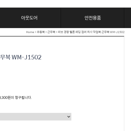
아웃도어
안전용품
Home
>
추동복
>
근무복
> 파브 경량 웰론 패딩 점퍼 회사 작업복 근무복 WM-J1502
무복 WM-J1502
3,300원이 청구됩니다.