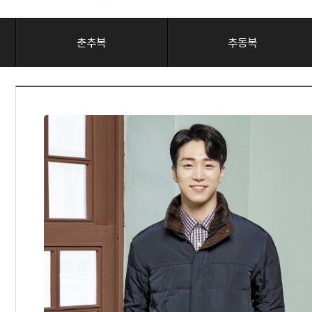
춘추복
추동복