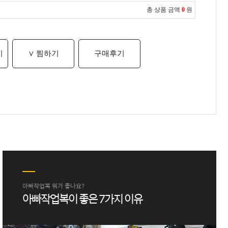
총 상품 금액
0
원
기
∨ 찜하기
구매후기
아빠작업복 뭐가 좋나요?
아빠작업복이 좋은 7가지 이유