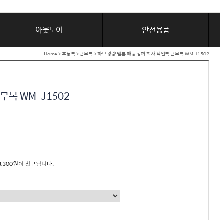
아웃도어
안전용품
Home
>
추동복
>
근무복
> 파브 경량 웰론 패딩 점퍼 회사 작업복 근무복 WM-J1502
무복 WM-J1502
3,300원이 청구됩니다.