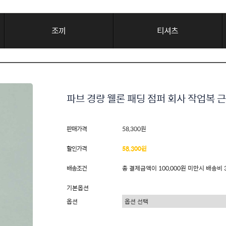
조끼
티셔츠
파브 경량 웰론 패딩 점퍼 회사 작업복 근
판매가격
58,300원
할인가격
58,300원
배송조건
총 결제금액이 100,000원 미만시 배송비 
기본옵션
옵션