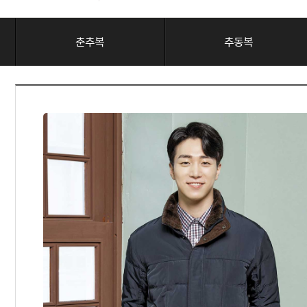
춘추복
추동복