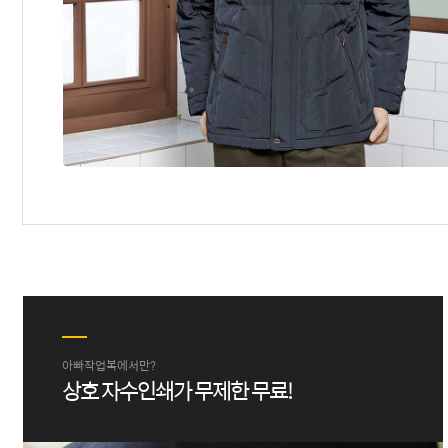
아빠작업복에서만?
상호 자수인쇄가 무제한 무료!