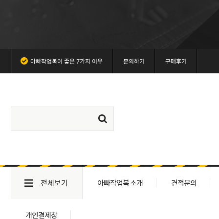
아빠작업복이 좋은 7가지 이유
문의하기
구매후기
전체보기
아빠작업복 소개
견적문의
개인결제창