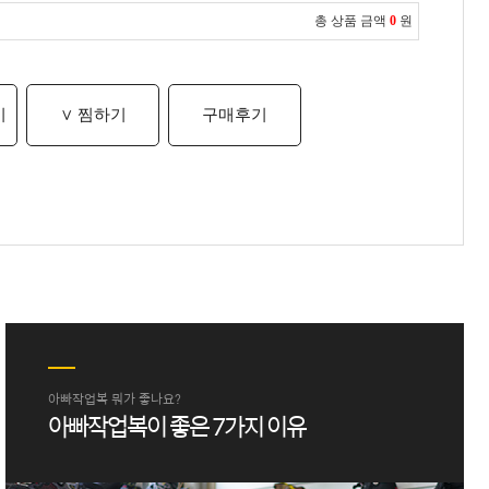
총 상품 금액
0
원
기
∨ 찜하기
구매후기
아빠작업복 뭐가 좋나요?
아빠작업복이 좋은 7가지 이유