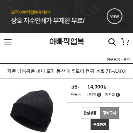
아웃도어
>
모자
지벤 남여공용 비니 모자 등산 아웃도어 캠핑 겨울 ZB-A303
14,300
상품가
원
배송비
(조건)
지역별
관심상품
장바구니
구매하기