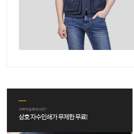
아빠작업복에서만?
상호 자수인쇄가 무제한 무료!