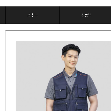
춘추복
추동복