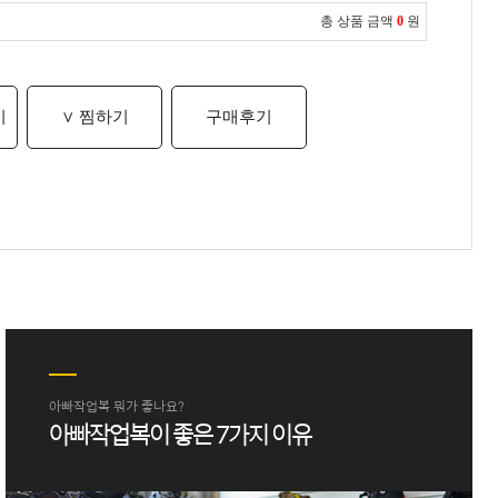
총 상품 금액
0
원
기
∨ 찜하기
구매후기
아빠작업복 뭐가 좋나요?
아빠작업복이 좋은 7가지 이유