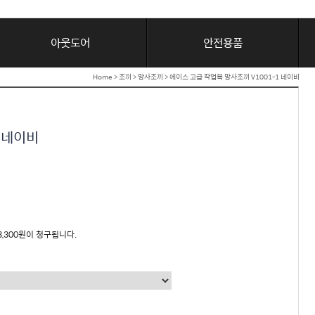
아웃도어
안전용품
Home
>
조끼
>
망사조끼
> 에이스 고급 작업복 망사조끼 V1001-1 네이비
1 네이비
3,300원이 청구됩니다.