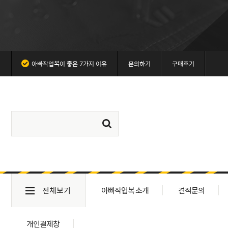
아빠작업복이 좋은 7가지 이유
문의하기
구매후기
전체보기
아빠작업복 소개
견적문의
개인결제창