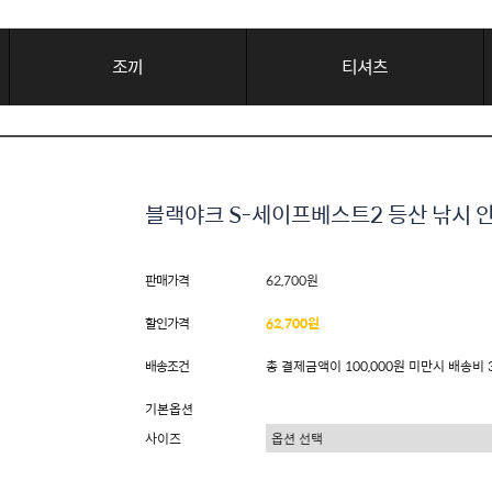
조끼
티셔츠
블랙야크 S-세이프베스트2 등산 낚시 
판매가격
62,700원
할인가격
62,700원
배송조건
총 결제금액이 100,000원 미만시 배송비 
기본옵션
사이즈