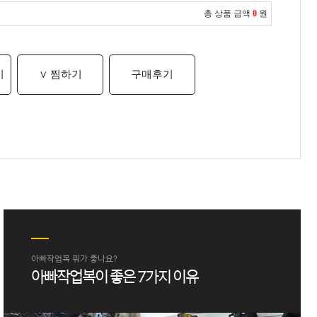
총 상품 금액
0
원
기
∨ 찜하기
구매후기
아빠작업복 뭐가 좋나요?
아빠작업복이 좋은 7가지 이유