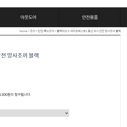
아웃도어
안전용품
Home
>
조끼
>
안전/특수조끼
> 블랙야크 S-세이프베스트2 등산 낚시 안전 망사조끼 블랙
안전 망사조끼 블랙
3,300원이 청구됩니다.