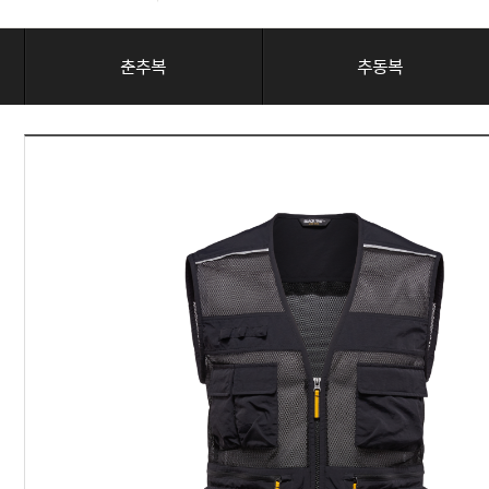
춘추복
추동복