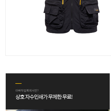
아빠작업복에서만?
상호 자수인쇄가 무제한 무료!