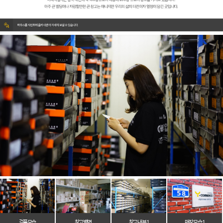
검품모습
창고벽면
창고 내부 1
매장 모습 1