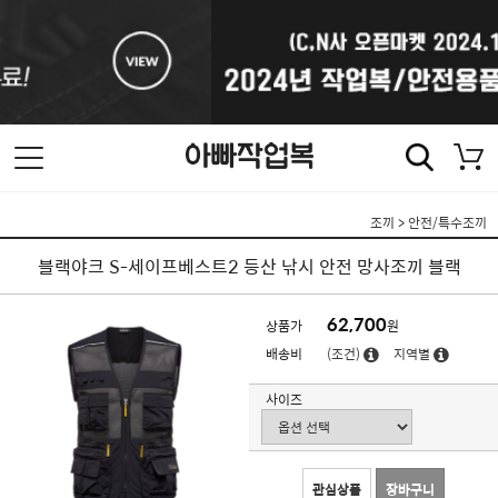
조끼
>
안전/특수조끼
블랙야크 S-세이프베스트2 등산 낚시 안전 망사조끼 블랙
62,700
상품가
원
배송비
(조건)
지역별
사이즈
관심상품
장바구니