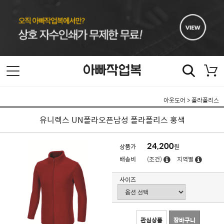
아웃도어
>
폴라폴리스
유니렉스 UN폴라오픈남성 폴라폴리스 홍색
24,200
상품가
원
배송비
(조건)
지역별
사이즈
관심상품
장바구니