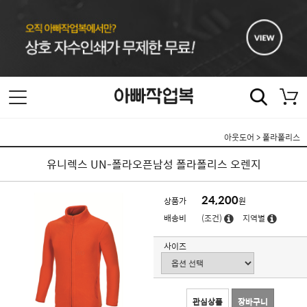
아웃도어
>
폴라폴리스
유니렉스 UN-폴라오픈남성 폴라폴리스 오렌지
24,200
상품가
원
배송비
(조건)
지역별
사이즈
관심상품
장바구니