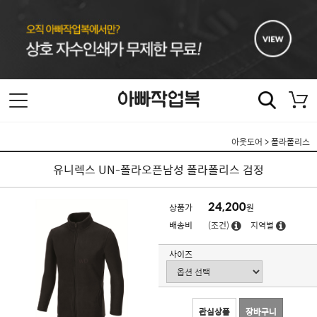
아웃도어
>
폴라폴리스
유니렉스 UN-폴라오픈남성 폴라폴리스 검정
24,200
상품가
원
배송비
(조건)
지역별
사이즈
관심상품
장바구니