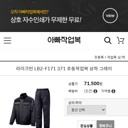
추동복
>
작업복 상/하
라이크빈 LB2-F171 371 추동작업복 상하 그레이
71,500
상품가
원
배송비
(조건)
지역별
상의:하의
관심상품
장바구니