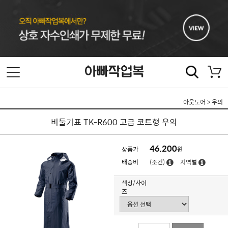
아웃도어
>
우의
비둘기표 TK-R600 고급 코트형 우의
46,200
상품가
원
배송비
(조건)
지역별
색상/사이
즈