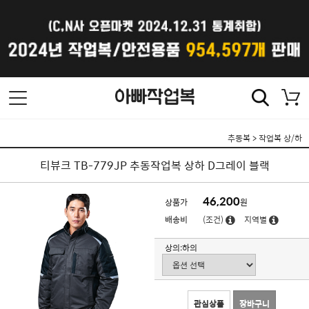
추동복
>
작업복 상/하
티뷰크 TB-779JP 추동작업복 상하 D그레이 블랙
46,200
상품가
원
배송비
(조건)
지역별
상의:하의
관심상품
장바구니