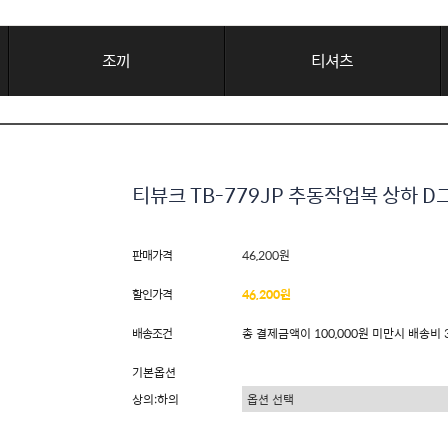
조끼
티셔츠
티뷰크 TB-779JP 추동작업복 상하 
판매가격
46,200원
할인가격
46,200원
배송조건
총 결제금액이 100,000원 미만시 배송비 
기본옵션
상의:하의