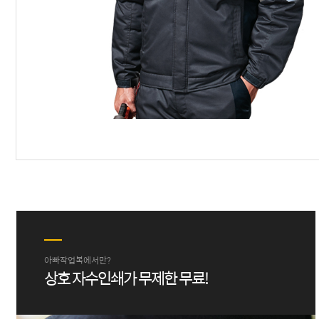
아빠작업복에서만?
상호 자수인쇄가 무제한 무료!