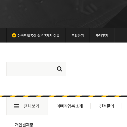
아빠작업복이 좋은 7가지 이유
문의하기
구매후기
전체보기
아빠작업복 소개
견적문의
개인결제창