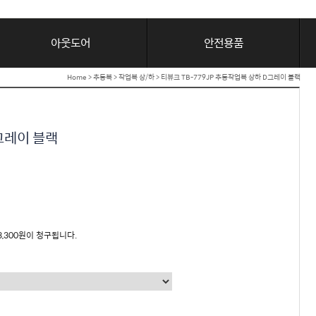
아웃도어
안전용품
Home
>
추동복
>
작업복 상/하
> 티뷰크 TB-779JP 추동작업복 상하 D그레이 블랙
D그레이 블랙
3,300원이 청구됩니다.