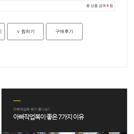
총 상품 금액
0
원
기
∨ 찜하기
구매후기
아빠작업복 뭐가 좋나요?
아빠작업복이 좋은 7가지 이유