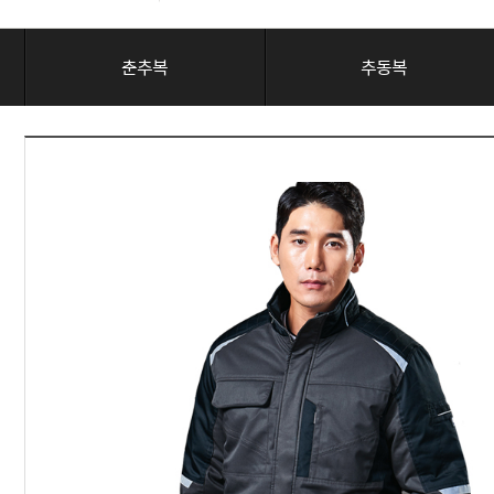
춘추복
추동복