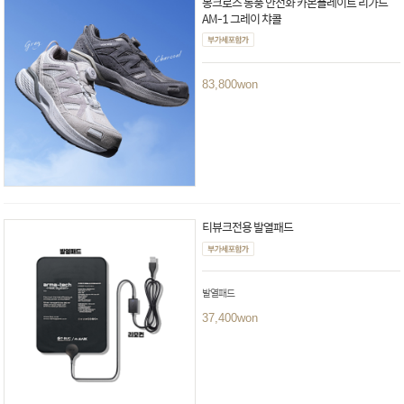
몽크로스 통풍 안전화 카본플레이트 리가드
AM-1 그레이 챠콜
83,800
won
티뷰크전용 발열패드
발열패드
37,400
won