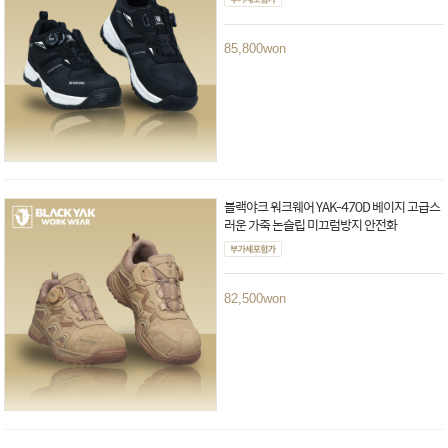
85,800
won
블랙야크 워크웨어 YAK-470D 베이지 고급스
러운 가죽 논슬립 미끄럼방지 안전화
82,500
won