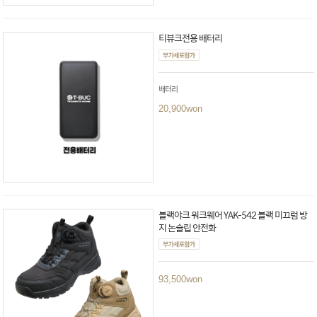
티뷰크전용 배터리
배터리
20,900
won
블랙야크 워크웨어 YAK-542 블랙 미끄럼 방
지 논슬립 안전화
93,500
won