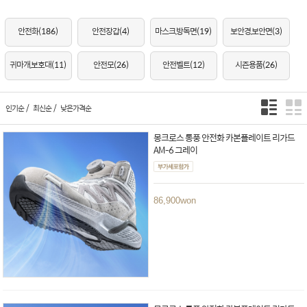
안전화
(186)
안전장갑
(4)
마스크,방독면
(19)
보안경,보안면
(3)
귀마개,보호대
(11)
안전모
(26)
안전벨트
(12)
시즌용품
(26)
/
/
인기순
최신순
낮은가격순
몽크로스 통풍 안전화 카본플레이트 리가드
AM-6 그레이
86,900
won