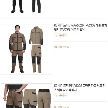
K2 세이프티 JK-A6102 PT-A6302 메쉬 통기
멀티포켓 자켓 여름 작업복
91,300
won
K2 세이프티 PT-A6302 듀라론 카고 워크 팬
츠 여름 작업복 바지
83,000
won