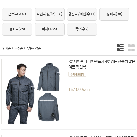
근무복
(207)
작업복 상/하
(116)
용접복 / 제전복
(11)
정비복
(38)
경비복
(25)
바지
(135)
특수복
(2)
/
/
인기순
최신순
낮은가격순
K2 세이프티 에어윈드자켓2 입는 선풍기 얇은
여름 작업복
157,000
won