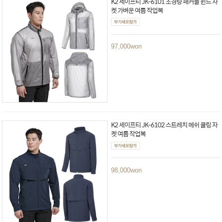
K2 세이프티 JK-6101 초경량 패커블 윈드 자
켓 가벼운 여름 작업복
97,000
won
K2 세이프티 JK-6102 스트레치 메쉬 쿨링 자
켓 여름 작업복
98,000
won