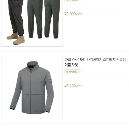
72,000
won
마크 MK-1541 카키베이지 스트레치 신축성
여름 자켓
45,100
won