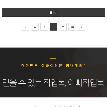
글쓰기
6
7
8
9
10