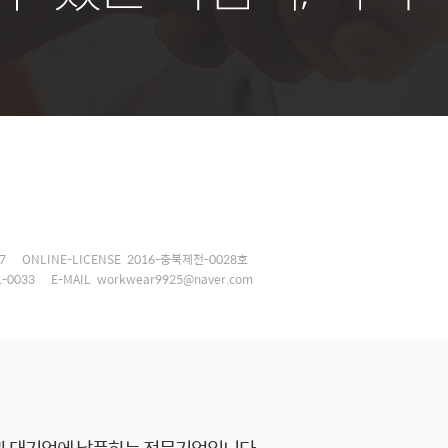
7
ONLINE-LICENSE 2016-충북제천-0028호
1-0033
E-MAIL
workwear9925@naver.com