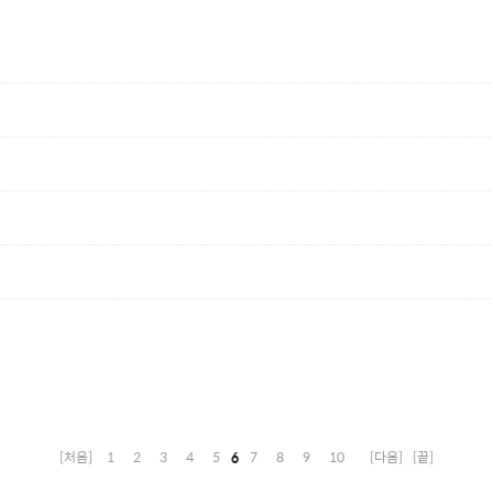
[처음]
1
2
3
4
5
6
7
8
9
10
[다음]
[끝]